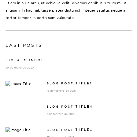
Etiam in nulla arcu, ut vehicula velit. Vivamus dapibus rutrum mi ut
aliquam. In hac habitasse platea dictumst. Integer sagittis neque a
tortor tempor in porta sem vulputate.
LAST POSTS
¡HOLA, MUNDO!
29 de mayo de 2020
BLOG POST
1
TITLE
16 de febrero de 2016
BLOG POST
4
TITLE
7 de febrero de 2016
BLOG POST
3
TITLE