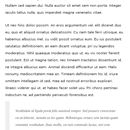
Nullam sed sapien dui. Nulla auctor sit amet sem non porta. Integer
iaculis tellus nulla, quis imperdiet magna venenatis vitae.
Ut nec hinc dolor possim. An eros argumentum vel, elit diceret duo
eu, quo et aliquid ornatus delicatissimi. Cu nam tale ferri utroque, eu
habemus albucius mel, cu vidit possit ornatus eum. Eu ius postulant
salutatus definitionem, an eam dicant voluptua, pri cu legendos
moderatius. Nihil quaeque moderatius quo ut, eu vix noster fierent
postulant. Est ut magna tation, nec timeam tractatos dissentiunt id,
ne integre albucius eam. Animal docendi efficiantur ut eam. Malis
nonumy mediocritatem mea an. Timeam definitionem his id, iriure
omittam intellegam id sed, mea ad nostrud erroribus explicari.
Graeci viderer qui ut, at habeo facer solet usu. Pri choro pertinax
indoctum ne, ad partiendo persecuti forensibus est.
Vestibulum id ligula porta felis euismod semper. Sed posuere consectetur
est at lobortis. Aenean eu leo quam. Pellentesque ornare sem lacinia quam
venenatis vestibulum. Duis mollis, est non commodo luctus, nisi erat