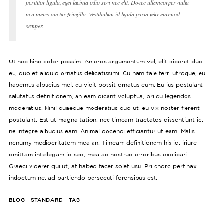
porttitor ligula, eget lacinia odio sem nec elit. Donec ullamcorper nulla
non metus auctor fringilla. Vestibulum id ligula porta felis euismod
semper.
Ut nec hinc dolor possim. An eros argumentum vel, elit diceret duo
eu, quo et aliquid ornatus delicatissimi. Cu nam tale ferri utroque, eu
habemus albucius mel, cu vidit possit ornatus eum. Eu ius postulant
salutatus definitionem, an eam dicant voluptua, pri cu legendos
moderatius. Nihil quaeque moderatius quo ut, eu vix noster fierent
postulant. Est ut magna tation, nec timeam tractatos dissentiunt id,
ne integre albucius eam. Animal docendi efficiantur ut eam. Malis
nonumy mediocritatem mea an. Timeam definitionem his id, iriure
omittam intellegam id sed, mea ad nostrud erroribus explicari.
Graeci viderer qui ut, at habeo facer solet usu. Pri choro pertinax
indoctum ne, ad partiendo persecuti forensibus est.
BLOG
STANDARD
TAG