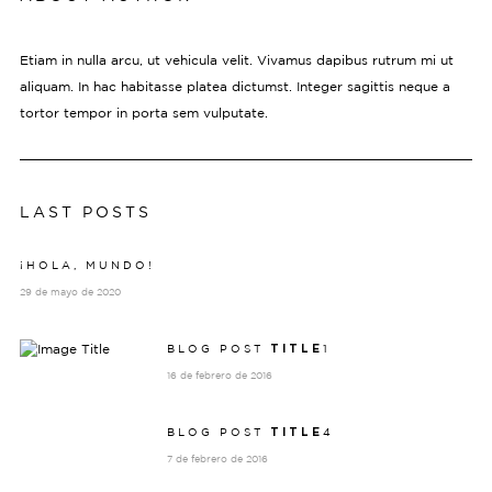
Etiam in nulla arcu, ut vehicula velit. Vivamus dapibus rutrum mi ut
aliquam. In hac habitasse platea dictumst. Integer sagittis neque a
tortor tempor in porta sem vulputate.
LAST POSTS
¡HOLA, MUNDO!
29 de mayo de 2020
BLOG POST
1
TITLE
16 de febrero de 2016
BLOG POST
4
TITLE
7 de febrero de 2016