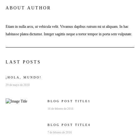
ABOUT AUTHOR
Etiam in nulla arcu, ut vehicula velit. Vivamus dapibus rutrum mi ut aliquam. In hac
habitasse platea dictumst. Integer sagittis neque a tortor tempor in porta sem vulputate.
LAST POSTS
¡HOLA, MUNDO!
29 de mayo de 2020
BLOG POST
TITLE
1
16 de febrero de 2016
BLOG POST
TITLE
4
7 de febrero de 2016